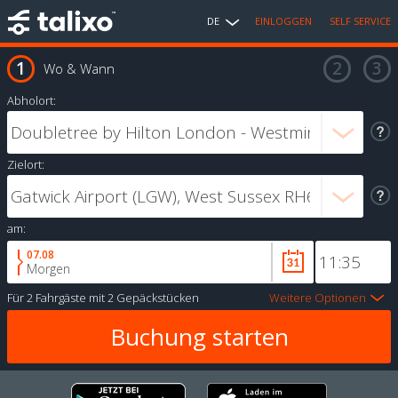
DE
EINLOGGEN
SELF SERVICE
Wo & Wann
Abholort:
Zielort:
am:
07.08
Morgen
Für
2 Fahrgäste
mit
2 Gepäckstücken
Weitere Optionen