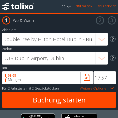
DE
EINLOGGEN
SELF SERVICE
Wo & Wann
Abholort:
Zielort:
am:
09.08
Morgen
Für
2 Fahrgäste
mit
2 Gepäckstücken
Weitere Optionen