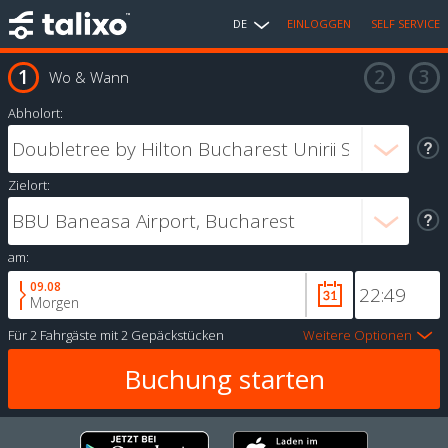
DE
EINLOGGEN
SELF SERVICE
Wo & Wann
Abholort:
Zielort:
am:
09.08
Morgen
Für
2 Fahrgäste
mit
2 Gepäckstücken
Weitere Optionen