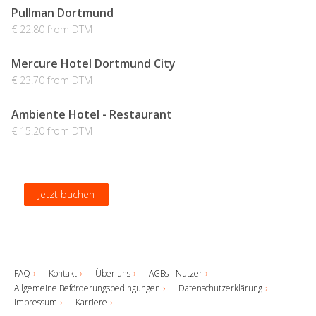
Pullman Dortmund
€ 22.80 from DTM
Mercure Hotel Dortmund City
€ 23.70 from DTM
Ambiente Hotel - Restaurant
€ 15.20 from DTM
Jetzt buchen
Jetzt buchen
Jetzt buchen
Jetzt buchen
FAQ
Kontakt
Über uns
AGBs - Nutzer
Allgemeine Beförderungsbedingungen
Datenschutzerklärung
Impressum
Karriere