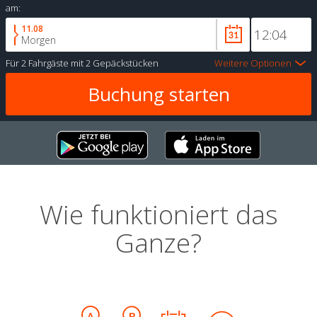
am:
11.08
Morgen
Für
2 Fahrgäste
mit
2 Gepäckstücken
Weitere Optionen
Wie funktioniert das
Ganze?