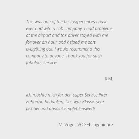
This was one of the best experiences I have
ever had with a cab company. I had problems
at the airport and the driver stayed with me
for over an hour and helped me sort
everything out. I would recommend this
company to anyone. Thank you for such
fabulous service!
R.M.
Ich möchte mich für den super Service Ihrer
Fahrer/in bedanken. Das war Klasse, sehr
flexibel und absolut empfehlenswert!
M. Vogel, VOGEL Ingenieure