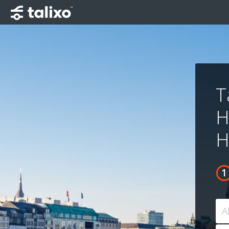
T
H
H
A