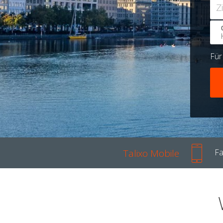
Z
Fü
Talixo Mobile
Fa