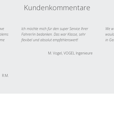
Kundenkommentare
ave
Ich möchte mich für den super Service Ihrer
We we
oblems
Fahrer/in bedanken. Das war Klasse, sehr
would
 me
flexibel und absolut empfehlenswert!
in Ge
M. Vogel, VOGEL Ingenieure
R.M.