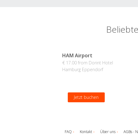
Beliebt
HAM Airport
€ 17.00 from Dorint Hotel
Hamburg Eppendorf
Jetzt buchen
FAQ
Kontakt
Über uns
AGBs - N