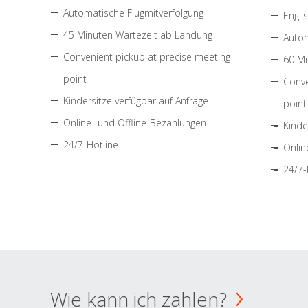
Automatische Flugmitverfolgung
Engli
45 Minuten Wartezeit ab Landung
Autom
Convenient pickup at precise meeting
60 Mi
point
Conve
Kindersitze verfügbar auf Anfrage
point
Online- und Offline-Bezahlungen
Kinde
24/7-Hotline
Onlin
24/7-
Wie kann ich zahlen?