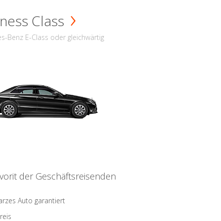
ness Class
s-Benz E-Class oder gleichwärtig
vorit der Geschäftsreisenden
rzes Auto garantiert
reis