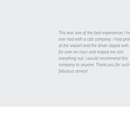
This was one of the best experiences I h
ever had with a cab company. I had pr
at the airport and the driver stayed with
for over an hour and helped me sort
everything out. I would recommend this
company to anyone. Thank you for such
fabulous service!