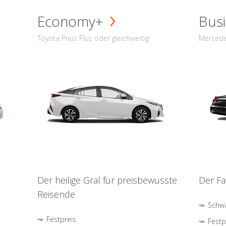
Economy+
Busi
Toyota Prius Plus oder gleichwertig
Mercede
Der heilige Gral für preisbewusste
Der Fa
Reisende
Schwa
Festpreis
Festp