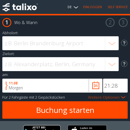
DE
EINLOGGEN
SELF SERVICE
Wo & Wann
Abholort:
Zielort:
am:
11.08
Morgen
Für
2 Fahrgäste
mit
2 Gepäckstücken
Weitere Optionen