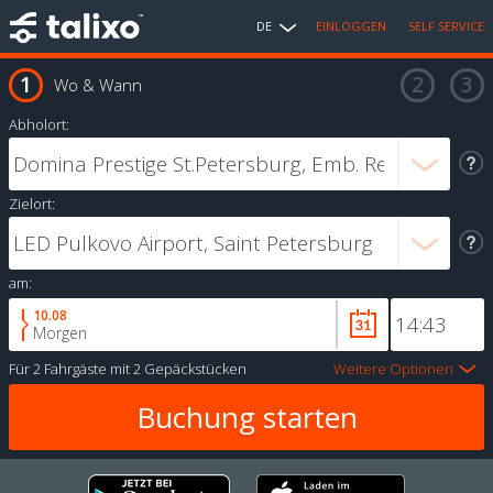
DE
EINLOGGEN
SELF SERVICE
Wo & Wann
Abholort:
Zielort:
am:
10.08
Morgen
Für
2 Fahrgäste
mit
2 Gepäckstücken
Weitere Optionen