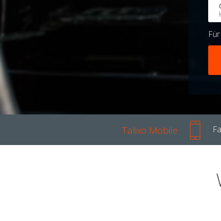
Fü
Talixo Mobile
Fa