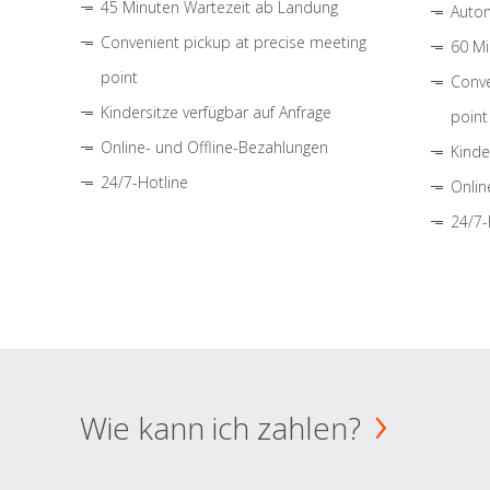
45 Minuten Wartezeit ab Landung
Autom
Convenient pickup at precise meeting
60 Mi
point
Conve
Kindersitze verfügbar auf Anfrage
point
Online- und Offline-Bezahlungen
Kinde
24/7-Hotline
Onlin
24/7-
Wie kann ich zahlen?