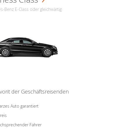
s-Benz E-Class oder gleichwärtig
vorit der Geschäftsreisenden
rzes Auto garantiert
reis
schsprechender Fahrer