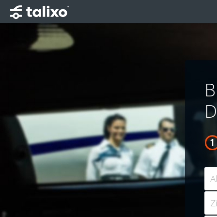
B
D
A
Z