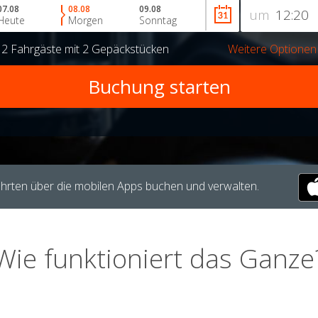
07.08
08.08
09.08
um
Heute
Morgen
Sonntag
r
2 Fahrgäste
mit
2 Gepäckstücken
Weitere Optionen
hrten über die mobilen Apps buchen und verwalten.
Wie funktioniert das Ganze