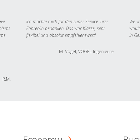
ave
Ich möchte mich für den super Service Ihrer
We we
oblems
Fahrer/in bedanken. Das war Klasse, sehr
would
 me
flexibel und absolut empfehlenswert!
in Ge
M. Vogel, VOGEL Ingenieure
R.M.
Economy+
Busi