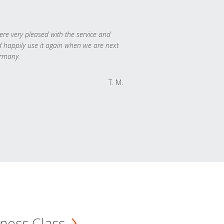
re very pleased with the service and
 happily use it again when we are next
rmany.
T. M.
ness Class