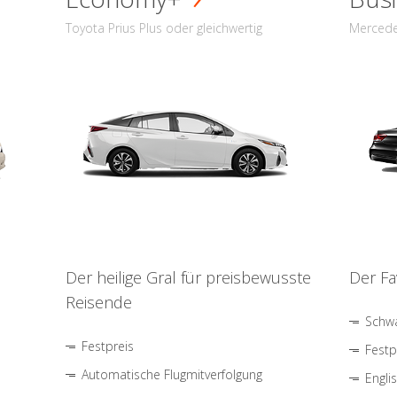
Toyota Prius Plus oder gleichwertig
Mercede
Der heilige Gral für preisbewusste
Der Fa
Reisende
Schwa
Festpreis
Festp
Automatische Flugmitverfolgung
Engli