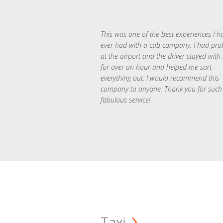
This was one of the best experiences I h
ever had with a cab company. I had pr
at the airport and the driver stayed with
for over an hour and helped me sort
everything out. I would recommend this
company to anyone. Thank you for such
fabulous service!
Taxi