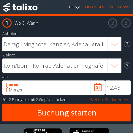
DE
EINLOGGEN
SELF SERVICE
Wo & Wann
Abholort:
Zielort:
am:
08.08
Morgen
Für
2 Fahrgäste
mit
2 Gepäckstücken
Weitere Optionen