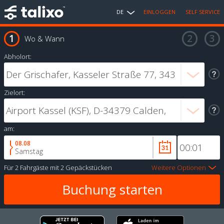
DE
EINLOGGEN
SELF SERVICE
Wo & Wann
Abholort:
Zielort:
am:
08.08
Samstag
Für
2 Fahrgäste
mit
2 Gepäckstücken
Weitere Optionen