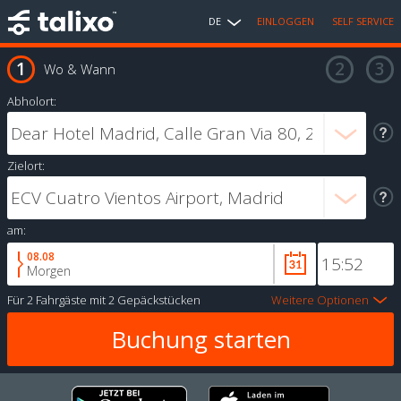
DE
EINLOGGEN
SELF SERVICE
Wo & Wann
Abholort:
Zielort:
am:
08.08
Morgen
Für
2 Fahrgäste
mit
2 Gepäckstücken
Weitere Optionen