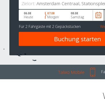
Zielort:
06.08
07.08
08.08
Heute
Morgen
Samstag
Für
2 Fahrgäste
mit
2 Gepäckstücken
We
Talixo Mobile
Fa