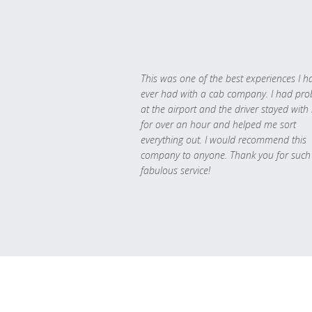
This was one of the best experiences I h
ever had with a cab company. I had pr
at the airport and the driver stayed with
for over an hour and helped me sort
everything out. I would recommend this
company to anyone. Thank you for such
fabulous service!