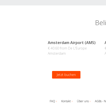
Bel
Amsterdam Airport (AMS)
€ 40.60 from De L'Europe
Amsterdam
Jetzt buchen
FAQ
Kontakt
Über uns
AGBs - N