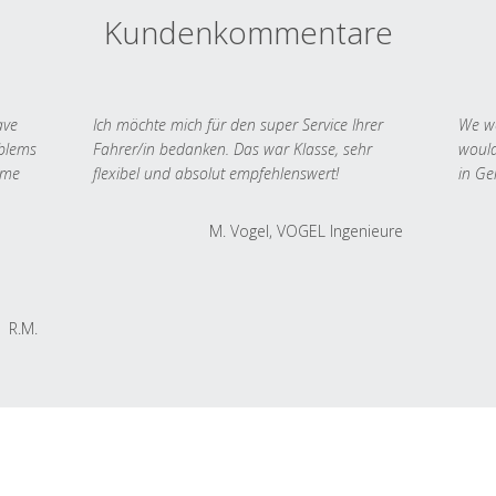
Kundenkommentare
ave
Ich möchte mich für den super Service Ihrer
We we
oblems
Fahrer/in bedanken. Das war Klasse, sehr
would
 me
flexibel und absolut empfehlenswert!
in Ge
M. Vogel, VOGEL Ingenieure
R.M.