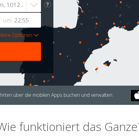
um
itere Optionen
hrten über die mobilen Apps buchen und verwalten.
Wie funktioniert das Ganze