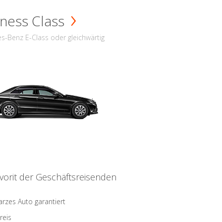
ness Class
s-Benz E-Class oder gleichwärtig
vorit der Geschäftsreisenden
rzes Auto garantiert
reis