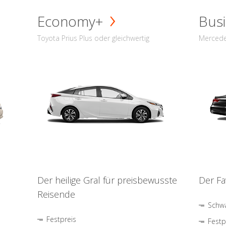
Economy+
Busi
Toyota Prius Plus oder gleichwertig
Mercede
Der heilige Gral für preisbewusste
Der Fa
Reisende
Schwa
Festpreis
Festp