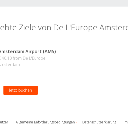
iebte Ziele von De L'Europe Amste
Amsterdam Airport (AMS)
€ 40.10 from De L'Europe
Amsterdam
Jetzt buchen
utzer
Allgemeine Beförderungsbedingungen
Datenschutzerklärung
Im