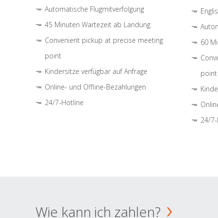
Automatische Flugmitverfolgung
Engli
45 Minuten Wartezeit ab Landung
Autom
Convenient pickup at precise meeting
60 Mi
point
Conve
Kindersitze verfügbar auf Anfrage
point
Online- und Offline-Bezahlungen
Kinde
24/7-Hotline
Onlin
24/7-
Wie kann ich zahlen?