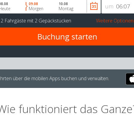
08.08
09.08
10.08
um
Heute
Morgen
Montag
r
2 Fahrgäste
mit
2 Gepäckstücken
Weitere Optionen
hrten über die mobilen Apps buchen und verwalten.
Wie funktioniert das Ganze