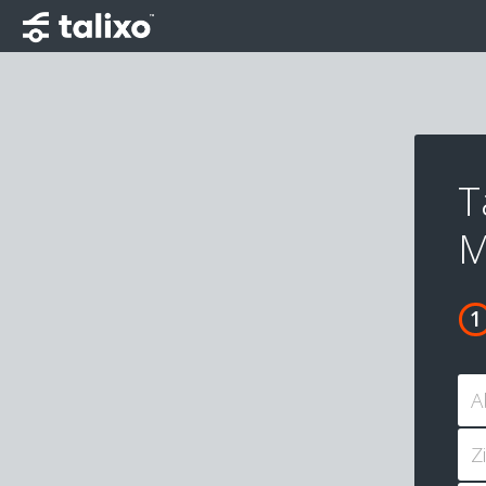
T
M
A
Z