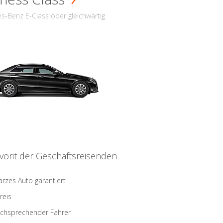
s-Benz E-Class oder gleichwärtig
vorit der Geschäftsreisenden
rzes Auto garantiert
reis
schsprechender Fahrer