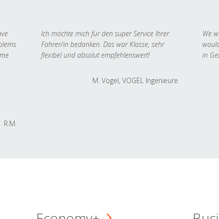
ave
Ich möchte mich für den super Service Ihrer
We we
oblems
Fahrer/in bedanken. Das war Klasse, sehr
would
 me
flexibel und absolut empfehlenswert!
in Ge
M. Vogel, VOGEL Ingenieure
R.M.
Economy+
Busi