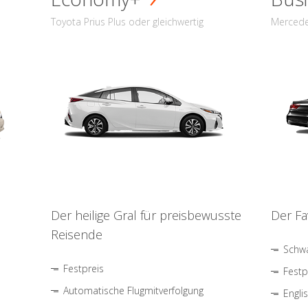
Toyota Prius Plus oder gleichwertig
Mercede
Der heilige Gral für preisbewusste
Der Fa
Reisende
Schwa
Festpreis
Festp
Automatische Flugmitverfolgung
Engli