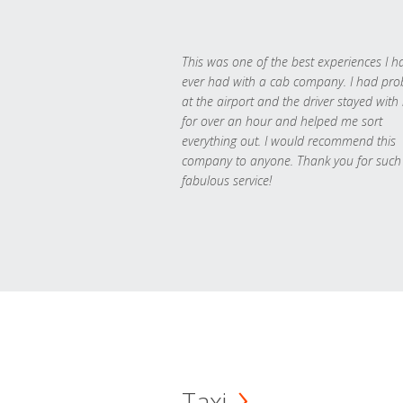
This was one of the best experiences I h
ever had with a cab company. I had pr
at the airport and the driver stayed with
for over an hour and helped me sort
everything out. I would recommend this
company to anyone. Thank you for such
fabulous service!
Taxi