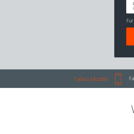
Fü
Talixo Mobile
Fa