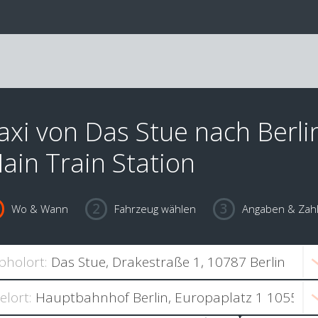
axi von Das Stue nach Berli
ain Train Station
Wo & Wann
Fahrzeug wählen
Angaben & Zah
bholort:
ielort: