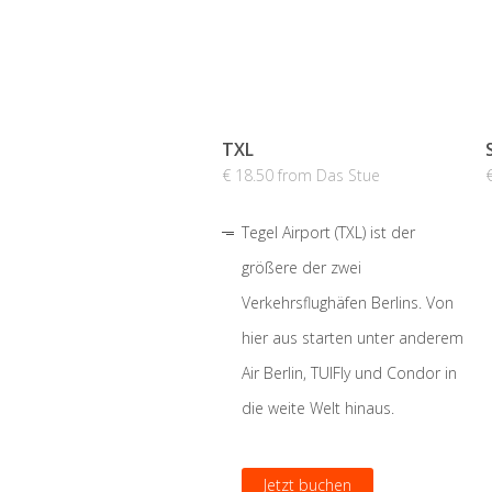
TXL
€ 18.50 from Das Stue
Tegel Airport (TXL) ist der
größere der zwei
Verkehrsflughäfen Berlins. Von
hier aus starten unter anderem
Air Berlin, TUIFly und Condor in
die weite Welt hinaus.
Jetzt buchen