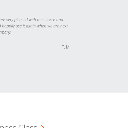
re very pleased with the service and
 happily use it again when we are next
rmany.
T. M.
ness Class