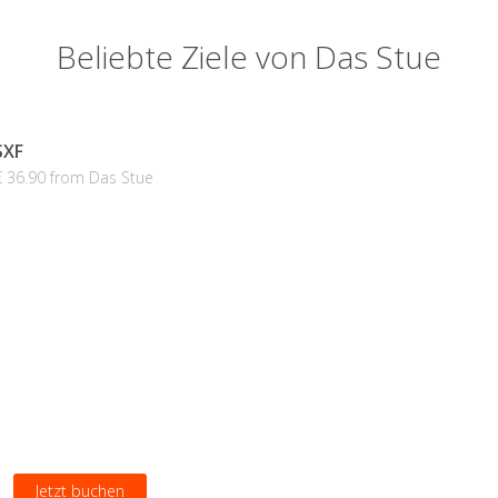
Beliebte Ziele von Das Stue
SXF
€ 36.90 from Das Stue
Jetzt buchen