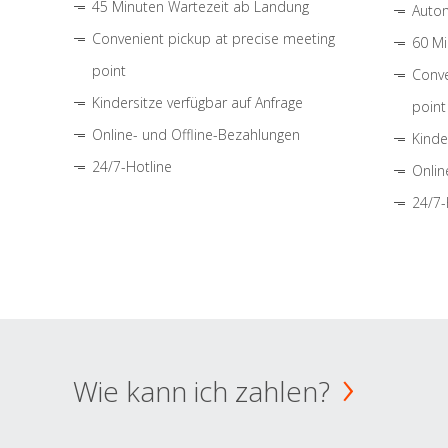
45 Minuten Wartezeit ab Landung
Autom
Convenient pickup at precise meeting
60 Mi
point
Conve
Kindersitze verfügbar auf Anfrage
point
Online- und Offline-Bezahlungen
Kinde
24/7-Hotline
Onlin
24/7-
Wie kann ich zahlen?