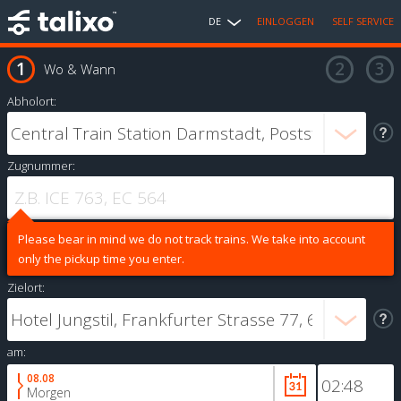
DE
EINLOGGEN
SELF SERVICE
Wo & Wann
Abholort:
Zugnummer:
Please bear in mind we do not track trains. We take into account
only the pickup time you enter.
Zielort:
am:
08.08
Morgen