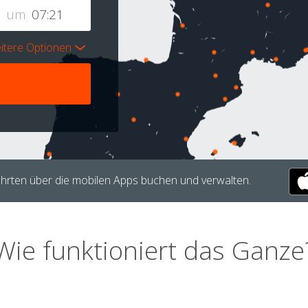
um
itere Optionen
hrten über die mobilen Apps buchen und verwalten.
Wie funktioniert das Ganze