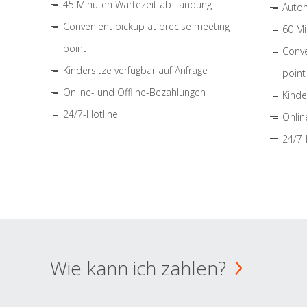
45 Minuten Wartezeit ab Landung
Autom
Convenient pickup at precise meeting
60 Mi
point
Conve
Kindersitze verfügbar auf Anfrage
point
Online- und Offline-Bezahlungen
Kinde
24/7-Hotline
Onlin
24/7-
Wie kann ich zahlen?