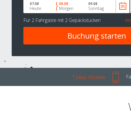
07.08
08.08
09.08
Heute
Morgen
Sonntag
Für
2 Fahrgäste
mit
2 Gepäckstücken
We
Talixo Mobile
Fa