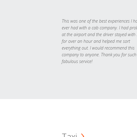
This was one of the best experiences I h
ever had with a cab company. I had pr
at the airport and the driver stayed with
for over an hour and helped me sort
everything out. I would recommend this
company to anyone. Thank you for such
fabulous service!
Taxi