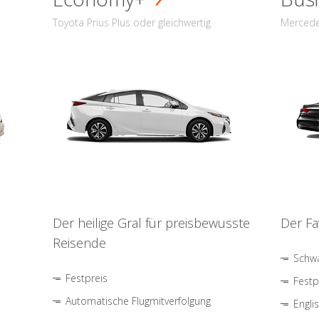
Toyota Prius Plus oder gleichwertig
Mercede
Der heilige Gral für preisbewusste
Der Fa
Reisende
Schwa
Festpreis
Festp
Automatische Flugmitverfolgung
Engli