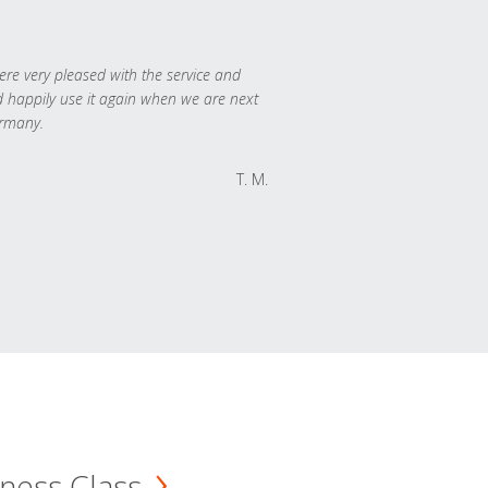
re very pleased with the service and
 happily use it again when we are next
rmany.
T. M.
ness Class