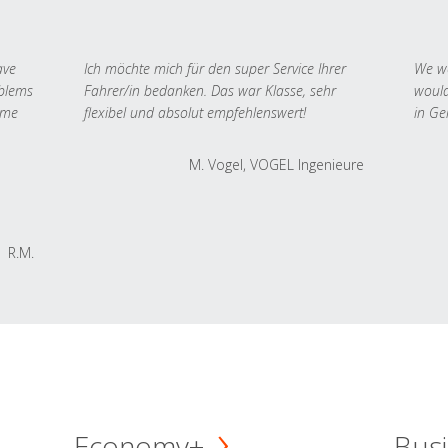
ave
Ich möchte mich für den super Service Ihrer
We we
oblems
Fahrer/in bedanken. Das war Klasse, sehr
would
 me
flexibel und absolut empfehlenswert!
in Ge
M. Vogel, VOGEL Ingenieure
R.M.
Economy+
Busi