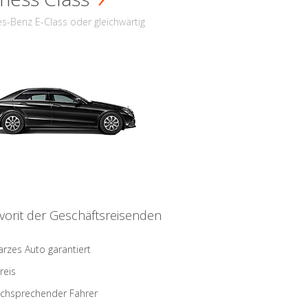
s-Benz E-Class oder gleichwärtig
vorit der Geschäftsreisenden
rzes Auto garantiert
reis
schsprechender Fahrer