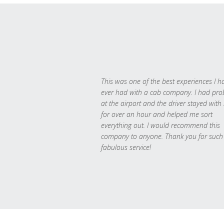
This was one of the best experiences I h
ever had with a cab company. I had pr
at the airport and the driver stayed with
for over an hour and helped me sort
everything out. I would recommend this
company to anyone. Thank you for such
fabulous service!