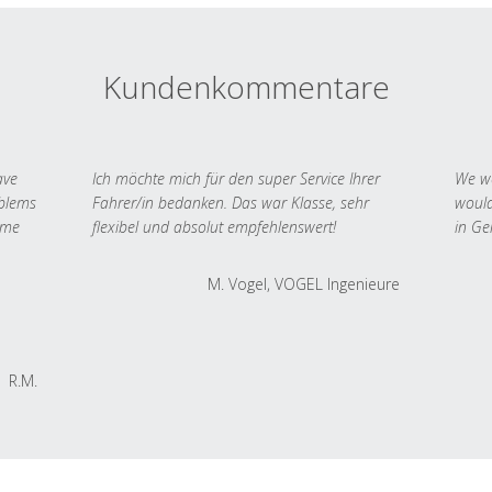
Kundenkommentare
ave
Ich möchte mich für den super Service Ihrer
We we
oblems
Fahrer/in bedanken. Das war Klasse, sehr
would
 me
flexibel und absolut empfehlenswert!
in Ge
M. Vogel, VOGEL Ingenieure
R.M.