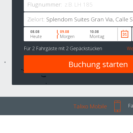
Flugnummer:
Zielort:
08.08
09.08
10.08
Heute
Morgen
Montag
Für
2 Fahrgäste
mit
2 Gepäckstücken
We
Talixo Mobile
Fa