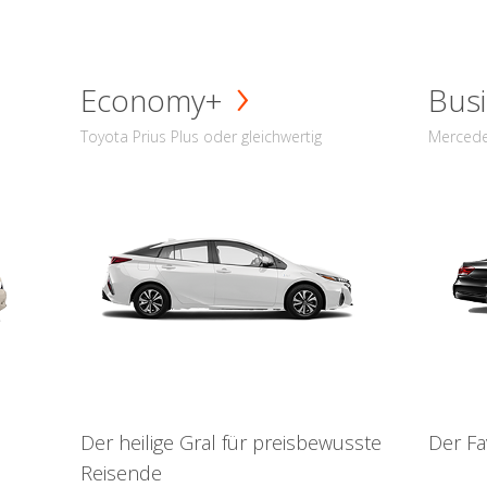
Economy+
Busi
Toyota Prius Plus oder gleichwertig
Mercede
Der heilige Gral für preisbewusste
Der Fa
Reisende