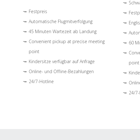
Schwa
Festpreis
Festp
Automatische Flugmitverfolgung
Engli
45 Minuten Wartezeit ab Landung
Autom
Convenient pickup at precise meeting
60 Mi
point
Conve
Kindersitze verfügbar auf Anfrage
point
Online- und Offline-Bezahlungen
Kinde
24/7-Hotline
Onlin
24/7-