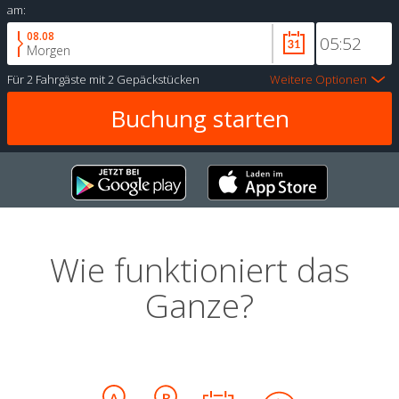
am:
08.08
Morgen
Für
2 Fahrgäste
mit
2 Gepäckstücken
Weitere Optionen
Wie funktioniert das
Ganze?