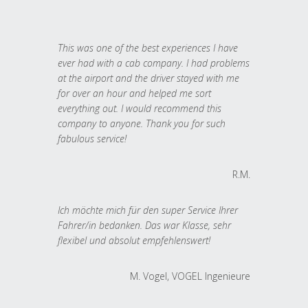
This was one of the best experiences I have
ever had with a cab company. I had problems
at the airport and the driver stayed with me
for over an hour and helped me sort
everything out. I would recommend this
company to anyone. Thank you for such
fabulous service!
R.M.
Ich möchte mich für den super Service Ihrer
Fahrer/in bedanken. Das war Klasse, sehr
flexibel und absolut empfehlenswert!
M. Vogel, VOGEL Ingenieure