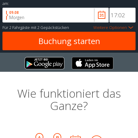
am:
09.08
Morgen
Für
2 Fahrgäste
mit
2 Gepäckstücken
Weitere Optionen
Wie funktioniert das
Ganze?