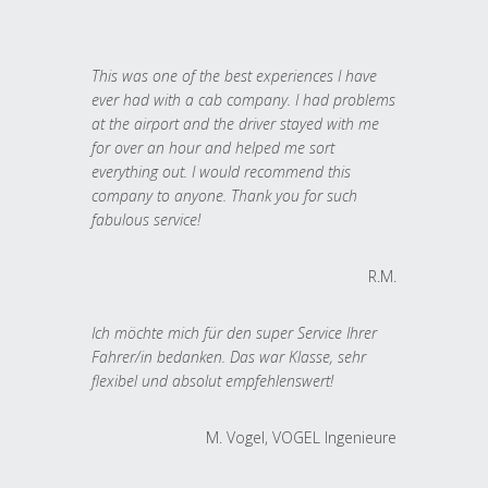
This was one of the best experiences I have
ever had with a cab company. I had problems
at the airport and the driver stayed with me
for over an hour and helped me sort
everything out. I would recommend this
company to anyone. Thank you for such
fabulous service!
R.M.
Ich möchte mich für den super Service Ihrer
Fahrer/in bedanken. Das war Klasse, sehr
flexibel und absolut empfehlenswert!
M. Vogel, VOGEL Ingenieure