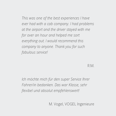
This was one of the best experiences I have
ever had with a cab company. I had problems
at the airport and the driver stayed with me
for over an hour and helped me sort
everything out. I would recommend this
company to anyone. Thank you for such
fabulous service!
R.M.
Ich möchte mich für den super Service Ihrer
Fahrer/in bedanken. Das war Klasse, sehr
flexibel und absolut empfehlenswert!
M. Vogel, VOGEL Ingenieure