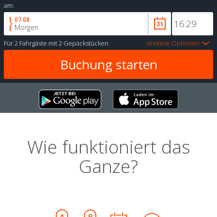
am:
07.08
Morgen
Für
2 Fahrgäste
mit
2 Gepäckstücken
Weitere Optionen
Wie funktioniert das
Ganze?