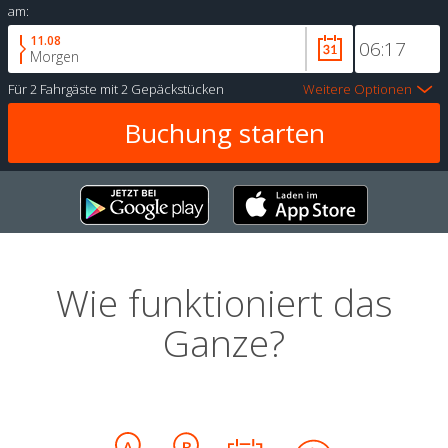
am:
11.08
Morgen
Für
2 Fahrgäste
mit
2 Gepäckstücken
Weitere Optionen
Wie funktioniert das
Ganze?