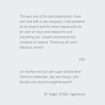
This was one of the best experiences I have
ever had with a cab company. I had problems
at the airport and the driver stayed with me
for over an hour and helped me sort
everything out. I would recommend this
company to anyone. Thank you for such
fabulous service!
R.M.
Ich möchte mich für den super Service Ihrer
Fahrer/in bedanken. Das war Klasse, sehr
flexibel und absolut empfehlenswert!
M. Vogel, VOGEL Ingenieure