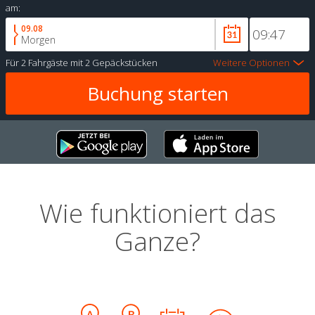
am:
09.08
Morgen
Für
2 Fahrgäste
mit
2 Gepäckstücken
Weitere Optionen
Wie funktioniert das
Ganze?