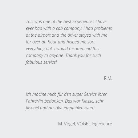
This was one of the best experiences I have
ever had with a cab company. I had problems
at the airport and the driver stayed with me
for over an hour and helped me sort
everything out. I would recommend this
company to anyone. Thank you for such
fabulous service!
R.M.
Ich möchte mich für den super Service Ihrer
Fahrer/in bedanken. Das war Klasse, sehr
flexibel und absolut empfehlenswert!
M. Vogel, VOGEL Ingenieure