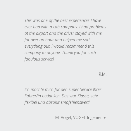
This was one of the best experiences I have
ever had with a cab company. I had problems
at the airport and the driver stayed with me
for over an hour and helped me sort
everything out. I would recommend this
company to anyone. Thank you for such
fabulous service!
R.M.
Ich möchte mich für den super Service Ihrer
Fahrer/in bedanken. Das war Klasse, sehr
flexibel und absolut empfehlenswert!
M. Vogel, VOGEL Ingenieure