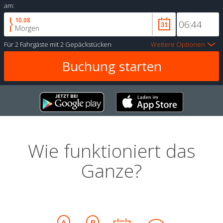
am:
10.08
Morgen
Für
2 Fahrgäste
mit
2 Gepäckstücken
Weitere Optionen
Wie funktioniert das
Ganze?