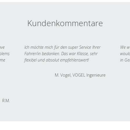
Kundenkommentare
ave
Ich möchte mich für den super Service Ihrer
We we
oblems
Fahrer/in bedanken. Das war Klasse, sehr
would
 me
flexibel und absolut empfehlenswert!
in Ge
M. Vogel, VOGEL Ingenieure
R.M.