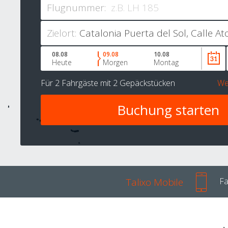
Flugnummer:
Zielort:
08.08
09.08
10.08
Heute
Morgen
Montag
Für
2 Fahrgäste
mit
2 Gepäckstücken
We
Talixo Mobile
Fa