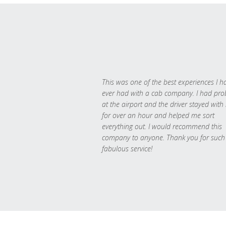
This was one of the best experiences I h
ever had with a cab company. I had pr
at the airport and the driver stayed with
for over an hour and helped me sort
everything out. I would recommend this
company to anyone. Thank you for such
fabulous service!