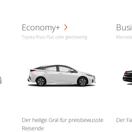
Economy+
Busi
Toyota Prius Plus oder gleichwertig
Mercede
Der heilige Gral für preisbewusste
Der Fa
Reisende