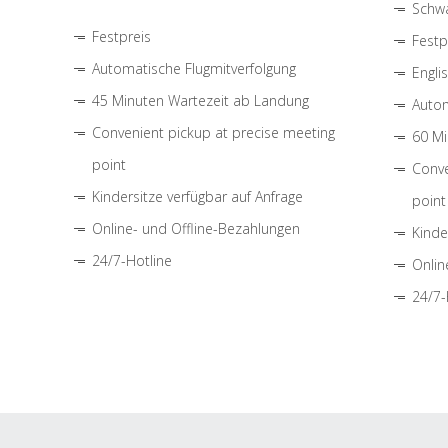
Schwa
Festpreis
Festp
Automatische Flugmitverfolgung
Engli
45 Minuten Wartezeit ab Landung
Autom
Convenient pickup at precise meeting
60 Mi
point
Conve
Kindersitze verfügbar auf Anfrage
point
Online- und Offline-Bezahlungen
Kinde
24/7-Hotline
Onlin
24/7-