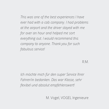
This was one of the best experiences I have
ever had with a cab company. I had problems
at the airport and the driver stayed with me
for over an hour and helped me sort
everything out. I would recommend this
company to anyone. Thank you for such
fabulous service!
R.M.
Ich möchte mich für den super Service Ihrer
Fahrer/in bedanken. Das war Klasse, sehr
flexibel und absolut empfehlenswert!
M. Vogel, VOGEL Ingenieure