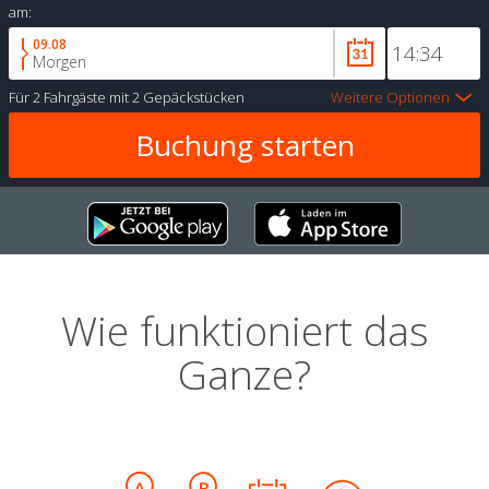
am:
09.08
Morgen
Für
2 Fahrgäste
mit
2 Gepäckstücken
Weitere Optionen
Wie funktioniert das
Ganze?