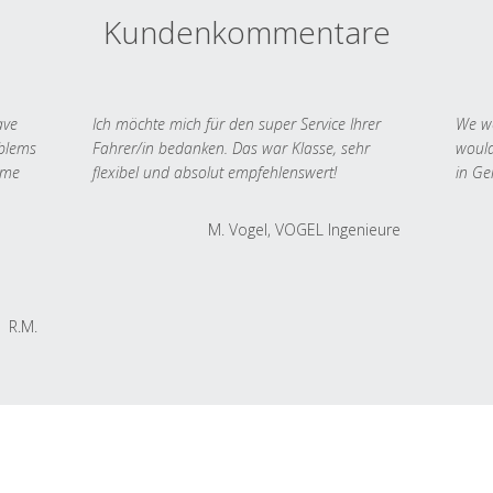
Kundenkommentare
ave
Ich möchte mich für den super Service Ihrer
We we
oblems
Fahrer/in bedanken. Das war Klasse, sehr
would
 me
flexibel und absolut empfehlenswert!
in Ge
M. Vogel, VOGEL Ingenieure
R.M.