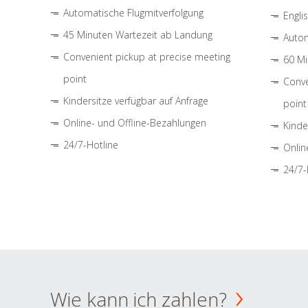
Automatische Flugmitverfolgung
Engli
45 Minuten Wartezeit ab Landung
Autom
Convenient pickup at precise meeting
60 Mi
point
Conve
Kindersitze verfügbar auf Anfrage
point
Online- und Offline-Bezahlungen
Kinde
24/7-Hotline
Onlin
24/7-
Wie kann ich zahlen?