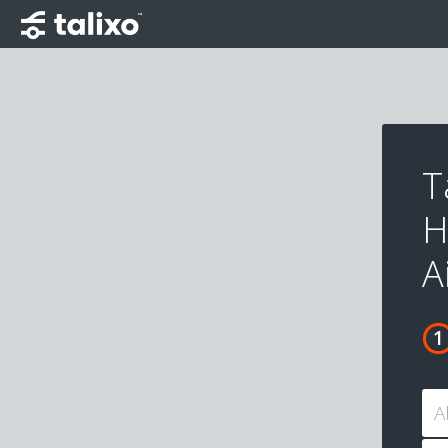
T
H
A
A