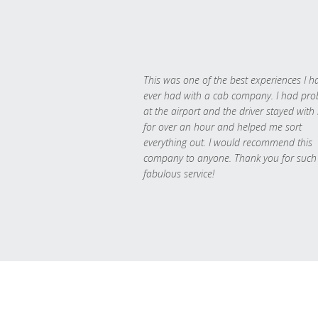
This was one of the best experiences I h
ever had with a cab company. I had pr
at the airport and the driver stayed with
for over an hour and helped me sort
everything out. I would recommend this
company to anyone. Thank you for such
fabulous service!