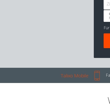
Z
Fü
Talixo Mobile
Fa