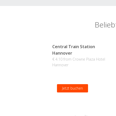
Belieb
Central Train Station
Hannover
€ 4.10 from Crowne Plaza Hotel
Hannover
Jetzt buchen