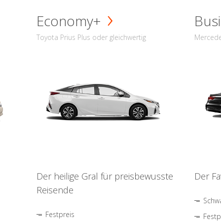
Economy+
Busi
Toyota Prius Plus oder gleichwertig
Mercede
Der heilige Gral für preisbewusste
Der Fa
Reisende
Schwa
Festpreis
Festp