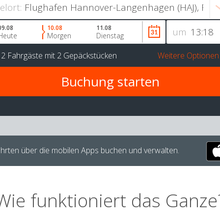
ielort:
09.08
10.08
11.08
um
Heute
Morgen
Dienstag
r
2 Fahrgäste
mit
2 Gepäckstücken
Weitere Optionen
hrten über die mobilen Apps buchen und verwalten.
Wie funktioniert das Ganze