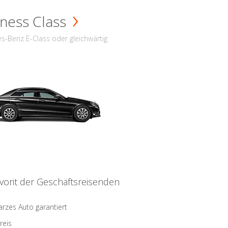
ness Class
s-Benz E-Class oder gleichwärtig
vorit der Geschäftsreisenden
rzes Auto garantiert
reis