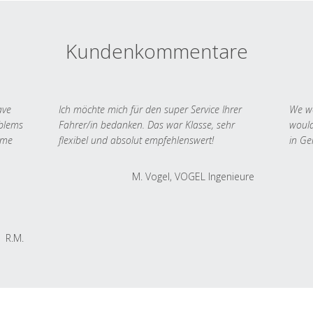
Kundenkommentare
ave
Ich möchte mich für den super Service Ihrer
We we
oblems
Fahrer/in bedanken. Das war Klasse, sehr
would
 me
flexibel und absolut empfehlenswert!
in Ge
M. Vogel, VOGEL Ingenieure
R.M.