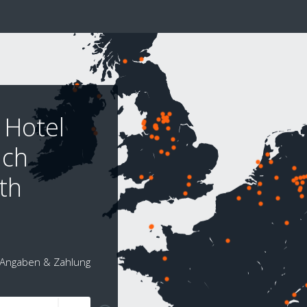
 Hotel
ach
th
Angaben & Zahlung