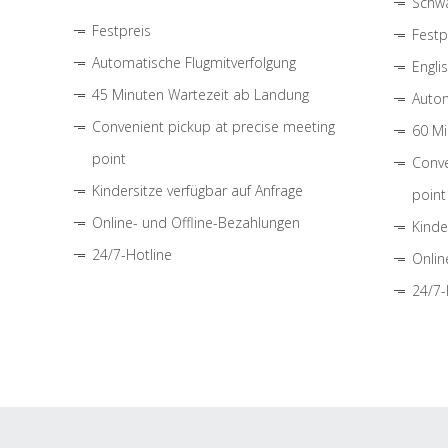
Schwa
Festpreis
Festp
Automatische Flugmitverfolgung
Engli
45 Minuten Wartezeit ab Landung
Autom
Convenient pickup at precise meeting
60 Mi
point
Conve
Kindersitze verfügbar auf Anfrage
point
Online- und Offline-Bezahlungen
Kinde
24/7-Hotline
Onlin
24/7-