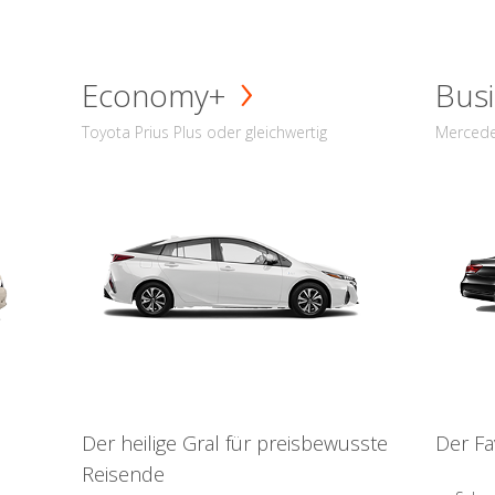
Economy+
Busi
Toyota Prius Plus oder gleichwertig
Mercede
Der heilige Gral für preisbewusste
Der Fa
Reisende