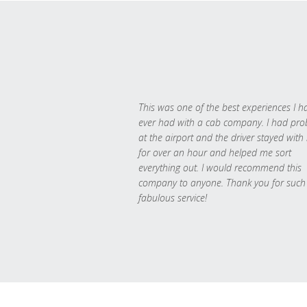
This was one of the best experiences I h
ever had with a cab company. I had pr
at the airport and the driver stayed with
for over an hour and helped me sort
everything out. I would recommend this
company to anyone. Thank you for such
fabulous service!