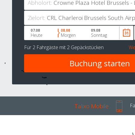
Abholort:
Zielort:
07.08
08.08
09.08
Heute
Morgen
Sonntag
Für
2 Fahrgäste
mit
2 Gepäckstücken
We
Talixo Mobile
Fa