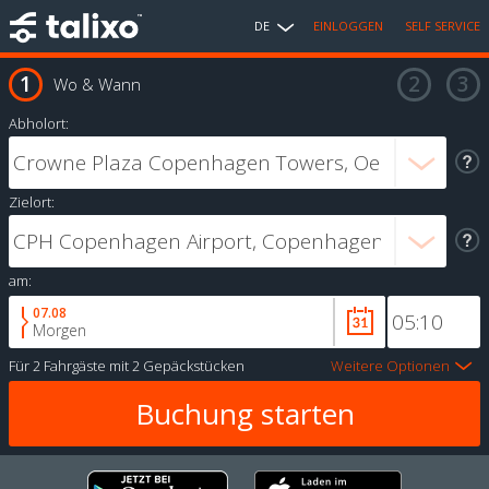
DE
EINLOGGEN
SELF SERVICE
Wo & Wann
Abholort:
Zielort:
am:
07.08
Morgen
Für
2 Fahrgäste
mit
2 Gepäckstücken
Weitere Optionen