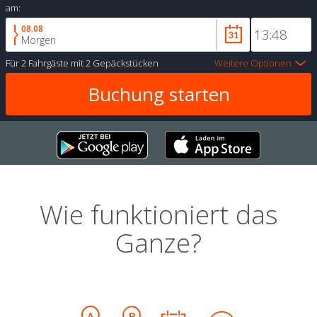
am:
08.08
Morgen
Für
2 Fahrgäste
mit
2 Gepäckstücken
Weitere Optionen
Wie funktioniert das
Ganze?