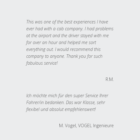
This was one of the best experiences I have
ever had with a cab company. I had problems
at the airport and the driver stayed with me
for over an hour and helped me sort
everything out. I would recommend this
company to anyone. Thank you for such
fabulous service!
R.M.
Ich möchte mich für den super Service Ihrer
Fahrer/in bedanken. Das war Klasse, sehr
flexibel und absolut empfehlenswert!
M. Vogel, VOGEL Ingenieure