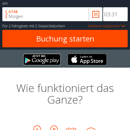
am:
07.08
Morgen
Für
2 Fahrgäste
mit
2 Gepäckstücken
Weitere Optionen
Wie funktioniert das
Ganze?