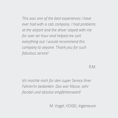
This was one of the best experiences I have
ever had with a cab company. I had problems
at the airport and the driver stayed with me
for over an hour and helped me sort
everything out. I would recommend this
company to anyone. Thank you for such
fabulous service!
R.M.
Ich möchte mich für den super Service Ihrer
Fahrer/in bedanken. Das war Klasse, sehr
flexibel und absolut empfehlenswert!
M. Vogel, VOGEL Ingenieure