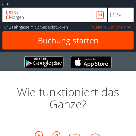
am:
09.08
Morgen
Für
2 Fahrgäste
mit
2 Gepäckstücken
Weitere Optionen
Wie funktioniert das
Ganze?