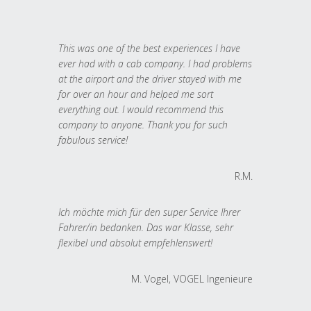
This was one of the best experiences I have
ever had with a cab company. I had problems
at the airport and the driver stayed with me
for over an hour and helped me sort
everything out. I would recommend this
company to anyone. Thank you for such
fabulous service!
R.M.
Ich möchte mich für den super Service Ihrer
Fahrer/in bedanken. Das war Klasse, sehr
flexibel und absolut empfehlenswert!
M. Vogel, VOGEL Ingenieure