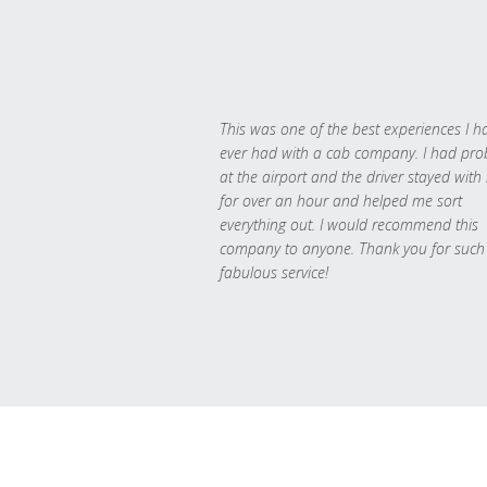
This was one of the best experiences I h
ever had with a cab company. I had pr
at the airport and the driver stayed with
for over an hour and helped me sort
everything out. I would recommend this
company to anyone. Thank you for such
fabulous service!