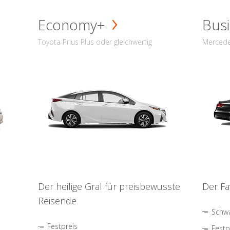
Economy+
Busi
Toyota Prius Plus oder gleichwertig
Mercede
Der heilige Gral für preisbewusste
Der Fa
Reisende
Schwa
Festpreis
Festp