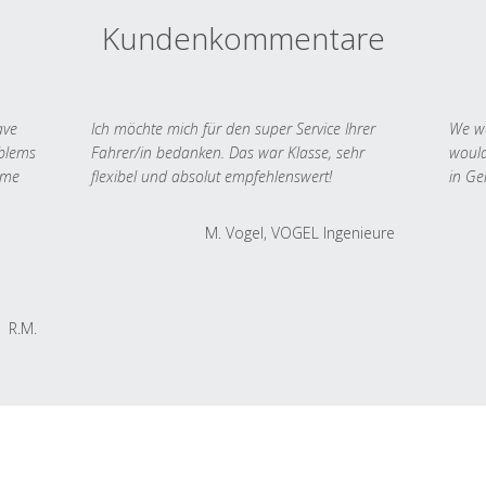
Kundenkommentare
ave
Ich möchte mich für den super Service Ihrer
We we
oblems
Fahrer/in bedanken. Das war Klasse, sehr
would
 me
flexibel und absolut empfehlenswert!
in Ge
M. Vogel, VOGEL Ingenieure
R.M.