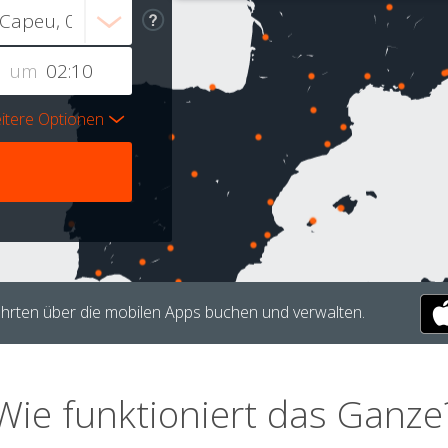
um
itere Optionen
hrten über die mobilen Apps buchen und verwalten.
Wie funktioniert das Ganze