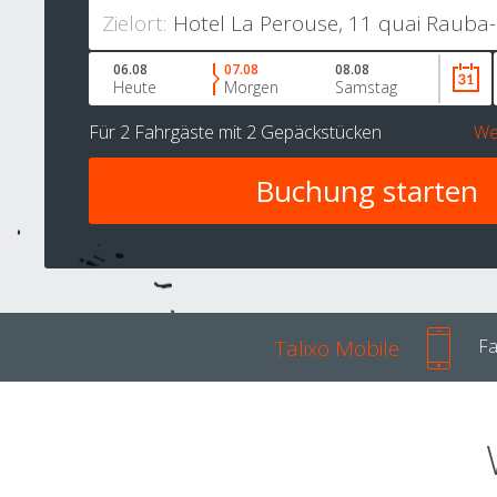
Zielort:
06.08
07.08
08.08
Heute
Morgen
Samstag
Für
2 Fahrgäste
mit
2 Gepäckstücken
We
Talixo Mobile
Fa