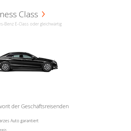
ness Class
s-Benz E-Class oder gleichwärtig
vorit der Geschäftsreisenden
rzes Auto garantiert
reis