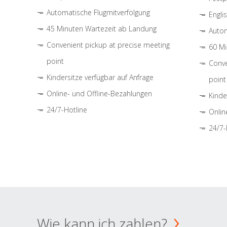
Automatische Flugmitverfolgung
Engli
45 Minuten Wartezeit ab Landung
Autom
Convenient pickup at precise meeting
60 Mi
point
Conve
Kindersitze verfügbar auf Anfrage
point
Online- und Offline-Bezahlungen
Kinde
24/7-Hotline
Onlin
24/7-
Wie kann ich zahlen?