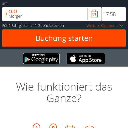
am:
09.08
Morgen
Für
2 Fahrgäste
mit
2 Gepäckstücken
Weitere Optionen
Wie funktioniert das
Ganze?