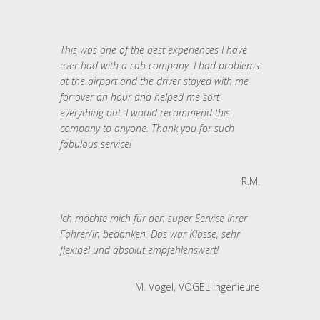
This was one of the best experiences I have
ever had with a cab company. I had problems
at the airport and the driver stayed with me
for over an hour and helped me sort
everything out. I would recommend this
company to anyone. Thank you for such
fabulous service!
R.M.
Ich möchte mich für den super Service Ihrer
Fahrer/in bedanken. Das war Klasse, sehr
flexibel und absolut empfehlenswert!
M. Vogel, VOGEL Ingenieure