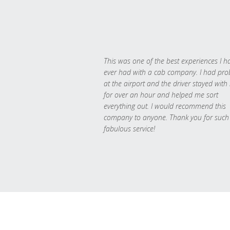
This was one of the best experiences I h
ever had with a cab company. I had pr
at the airport and the driver stayed with
for over an hour and helped me sort
everything out. I would recommend this
company to anyone. Thank you for such
fabulous service!