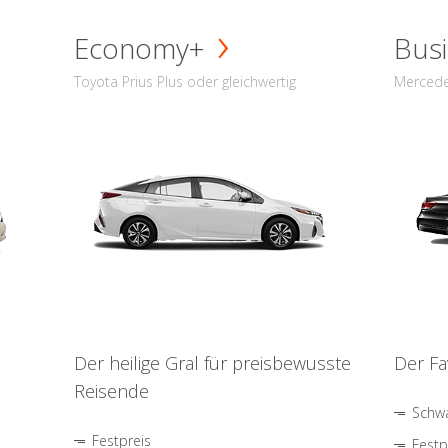
Economy+
Busi
Toyota Prius Plus oder gleichwertig
Mercede
Der heilige Gral für preisbewusste
Der Fa
Reisende
Schwa
Festpreis
Festp