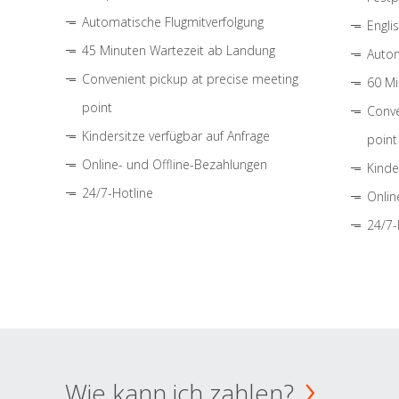
Automatische Flugmitverfolgung
Engli
45 Minuten Wartezeit ab Landung
Autom
Convenient pickup at precise meeting
60 Mi
point
Conve
Kindersitze verfügbar auf Anfrage
point
Online- und Offline-Bezahlungen
Kinde
24/7-Hotline
Onlin
24/7-
Wie kann ich zahlen?