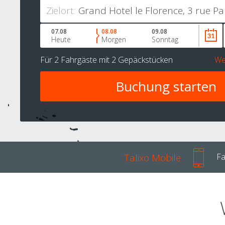
Zielort:
07.08
08.08
09.08
Heute
Morgen
Sonntag
Für
2 Fahrgäste
mit
2 Gepäckstücken
We
Talixo Mobile
Fa