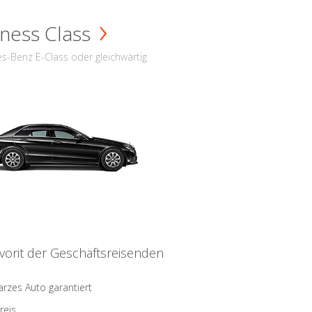
ness Class
s-Benz E-Class oder gleichwärtig
vorit der Geschäftsreisenden
rzes Auto garantiert
reis