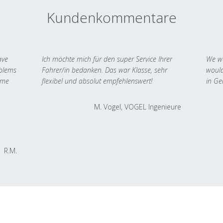
Kundenkommentare
ave
Ich möchte mich für den super Service Ihrer
We we
oblems
Fahrer/in bedanken. Das war Klasse, sehr
would
 me
flexibel und absolut empfehlenswert!
in Ge
M. Vogel, VOGEL Ingenieure
R.M.