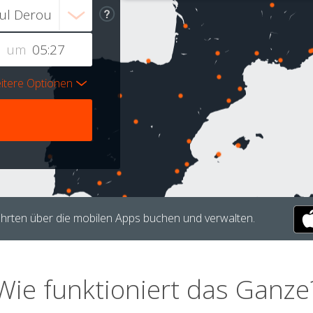
um
itere Optionen
hrten über die mobilen Apps buchen und verwalten.
Wie funktioniert das Ganze