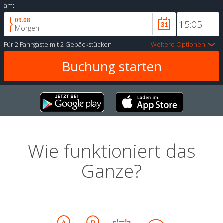
am:
09.08
Morgen
Für
2 Fahrgäste
mit
2 Gepäckstücken
Weitere Optionen
Wie funktioniert das
Ganze?