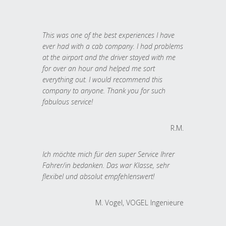
This was one of the best experiences I have
ever had with a cab company. I had problems
at the airport and the driver stayed with me
for over an hour and helped me sort
everything out. I would recommend this
company to anyone. Thank you for such
fabulous service!
R.M.
Ich möchte mich für den super Service Ihrer
Fahrer/in bedanken. Das war Klasse, sehr
flexibel und absolut empfehlenswert!
M. Vogel, VOGEL Ingenieure