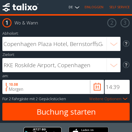
DE
EINLOGGEN
SELF SERVICE
Wo & Wann
Abholort:
Zielort:
am:
10.08
Morgen
Für
2 Fahrgäste
mit
2 Gepäckstücken
Weitere Optionen