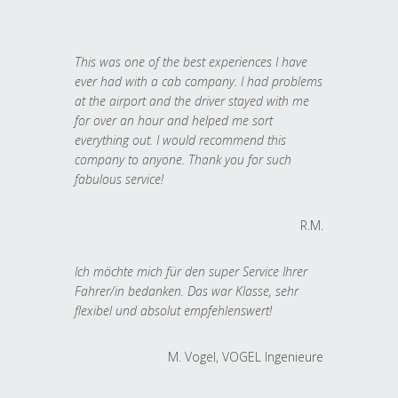
This was one of the best experiences I have
ever had with a cab company. I had problems
at the airport and the driver stayed with me
for over an hour and helped me sort
everything out. I would recommend this
company to anyone. Thank you for such
fabulous service!
R.M.
Ich möchte mich für den super Service Ihrer
Fahrer/in bedanken. Das war Klasse, sehr
flexibel und absolut empfehlenswert!
M. Vogel, VOGEL Ingenieure