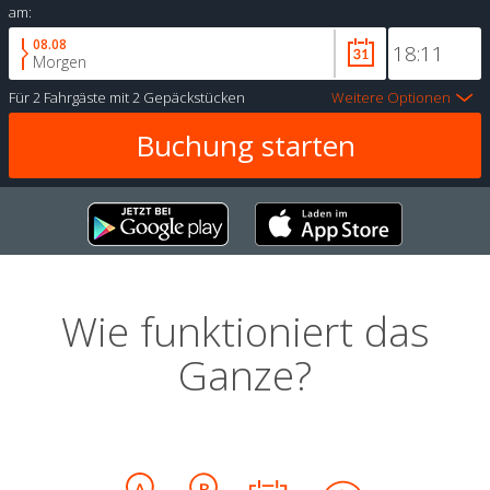
am:
08.08
Morgen
Für
2 Fahrgäste
mit
2 Gepäckstücken
Weitere Optionen
Wie funktioniert das
Ganze?