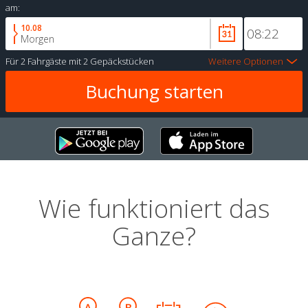
am:
10.08
Morgen
Für
2 Fahrgäste
mit
2 Gepäckstücken
Weitere Optionen
Wie funktioniert das
Ganze?