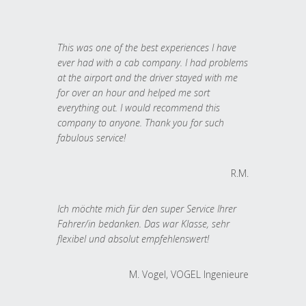
This was one of the best experiences I have
ever had with a cab company. I had problems
at the airport and the driver stayed with me
for over an hour and helped me sort
everything out. I would recommend this
company to anyone. Thank you for such
fabulous service!
R.M.
Ich möchte mich für den super Service Ihrer
Fahrer/in bedanken. Das war Klasse, sehr
flexibel und absolut empfehlenswert!
M. Vogel, VOGEL Ingenieure