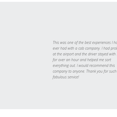
This was one of the best experiences I h
ever had with a cab company. I had pr
at the airport and the driver stayed with
for over an hour and helped me sort
everything out. I would recommend this
company to anyone. Thank you for such
fabulous service!