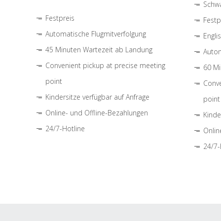
Schwa
Festpreis
Festp
Automatische Flugmitverfolgung
Engli
45 Minuten Wartezeit ab Landung
Autom
Convenient pickup at precise meeting
60 Mi
point
Conve
Kindersitze verfügbar auf Anfrage
point
Online- und Offline-Bezahlungen
Kinde
24/7-Hotline
Onlin
24/7-