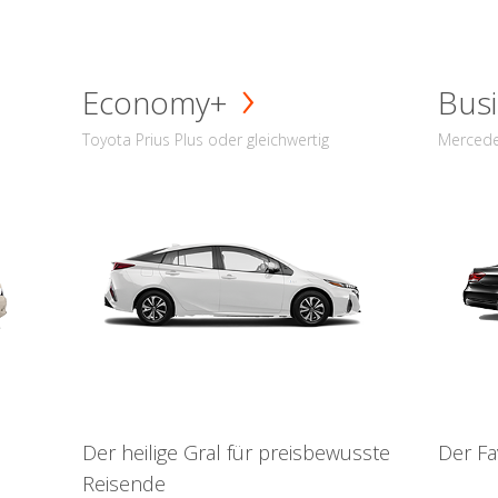
Economy+
Busi
Toyota Prius Plus oder gleichwertig
Mercede
Der heilige Gral für preisbewusste
Der Fa
Reisende