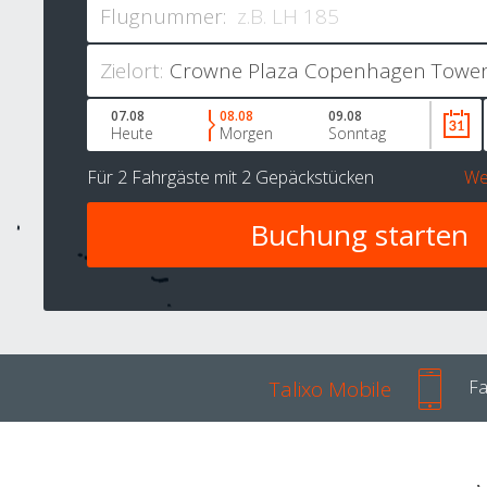
Flugnummer:
Zielort:
07.08
08.08
09.08
Heute
Morgen
Sonntag
Für
2 Fahrgäste
mit
2 Gepäckstücken
We
Talixo Mobile
Fa