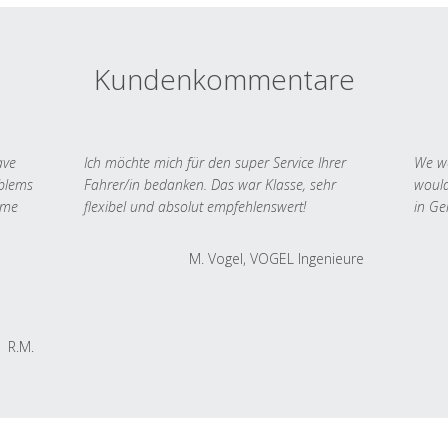
Kundenkommentare
ave
Ich möchte mich für den super Service Ihrer
We we
oblems
Fahrer/in bedanken. Das war Klasse, sehr
would
 me
flexibel und absolut empfehlenswert!
in Ge
M. Vogel, VOGEL Ingenieure
R.M.