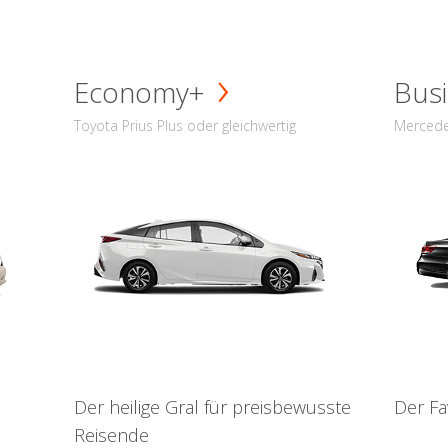
Economy+
Busi
Toyota Prius Plus oder gleichwertig
Mercede
Der heilige Gral für preisbewusste
Der Fa
Reisende