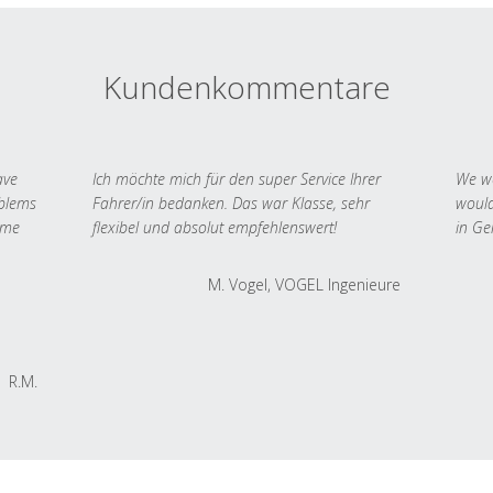
Kundenkommentare
ave
Ich möchte mich für den super Service Ihrer
We we
oblems
Fahrer/in bedanken. Das war Klasse, sehr
would
 me
flexibel und absolut empfehlenswert!
in Ge
M. Vogel, VOGEL Ingenieure
R.M.