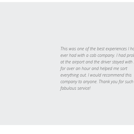
This was one of the best experiences I h
ever had with a cab company. I had pr
at the airport and the driver stayed with
for over an hour and helped me sort
everything out. I would recommend this
company to anyone. Thank you for such
fabulous service!