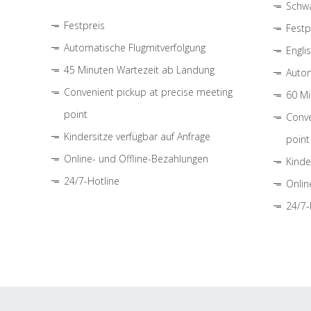
Schwa
Festpreis
Festp
Automatische Flugmitverfolgung
Engli
45 Minuten Wartezeit ab Landung
Autom
Convenient pickup at precise meeting
60 Mi
point
Conve
Kindersitze verfügbar auf Anfrage
point
Online- und Offline-Bezahlungen
Kinde
24/7-Hotline
Onlin
24/7-