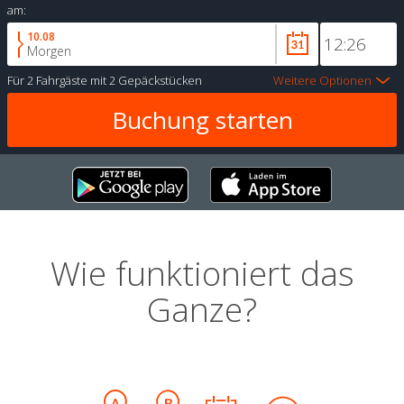
am:
10.08
Morgen
Für
2 Fahrgäste
mit
2 Gepäckstücken
Weitere Optionen
Wie funktioniert das
Ganze?