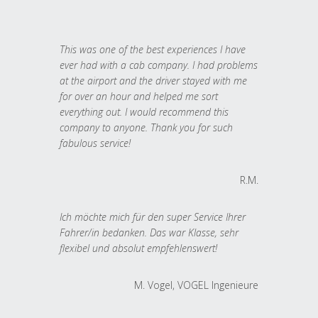
This was one of the best experiences I have
ever had with a cab company. I had problems
at the airport and the driver stayed with me
for over an hour and helped me sort
everything out. I would recommend this
company to anyone. Thank you for such
fabulous service!
R.M.
Ich möchte mich für den super Service Ihrer
Fahrer/in bedanken. Das war Klasse, sehr
flexibel und absolut empfehlenswert!
M. Vogel, VOGEL Ingenieure