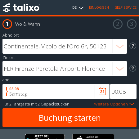
DE
EINLOGGEN
SELF SERVICE
Wo & Wann
Abholort:
Zielort:
am:
08.08
Samstag
Für
2 Fahrgäste
mit
2 Gepäckstücken
Weitere Optionen