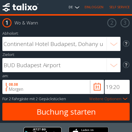
DE
EINLOGGEN
SELF SERVICE
Wo & Wann
Abholort:
Zielort:
am:
08.08
Morgen
Für
2 Fahrgäste
mit
2 Gepäckstücken
Weitere Optionen