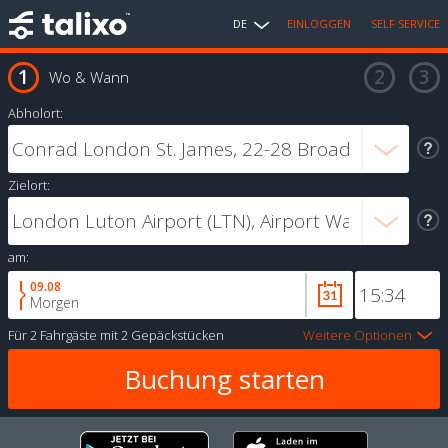
DE
EINLOGGEN
SELF SERVICE
Wo & Wann
Abholort:
Zielort:
am:
09.08
Morgen
Für
2 Fahrgäste
mit
2 Gepäckstücken
Weitere Optionen