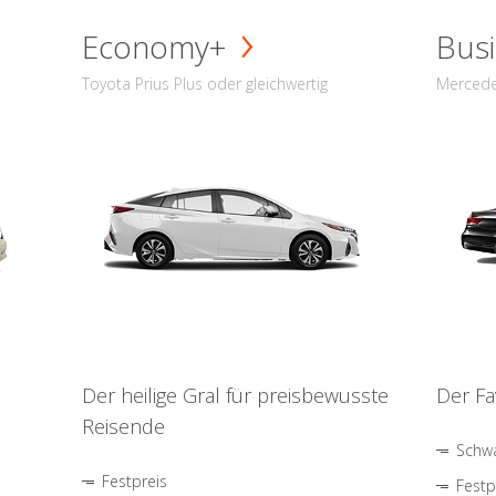
Economy+
Busi
Toyota Prius Plus oder gleichwertig
Mercede
Der heilige Gral für preisbewusste
Der Fa
Reisende
Schwa
Festpreis
Festp