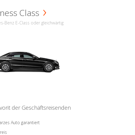
ness Class
s-Benz E-Class oder gleichwärtig
vorit der Geschäftsreisenden
rzes Auto garantiert
reis