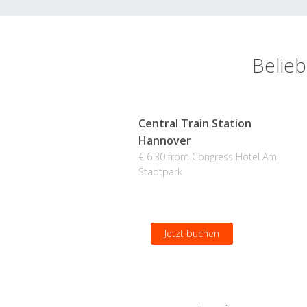
Belieb
Central Train Station
Hannover
€ 6.30 from Congress Hotel Am
Stadtpark
Jetzt buchen