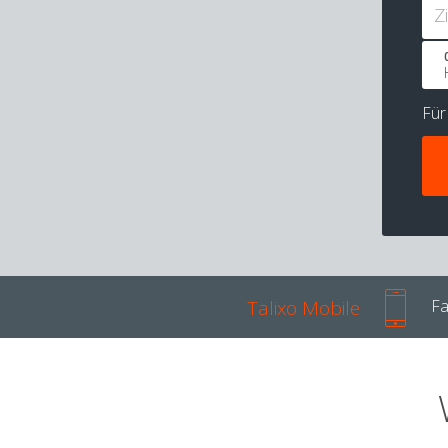
Z
Fü
Talixo Mobile
Fa