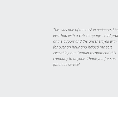
This was one of the best experiences I h
ever had with a cab company. I had pr
at the airport and the driver stayed with
for over an hour and helped me sort
everything out. I would recommend this
company to anyone. Thank you for such
fabulous service!