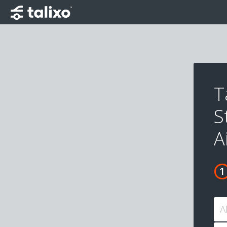
T
S
A
A