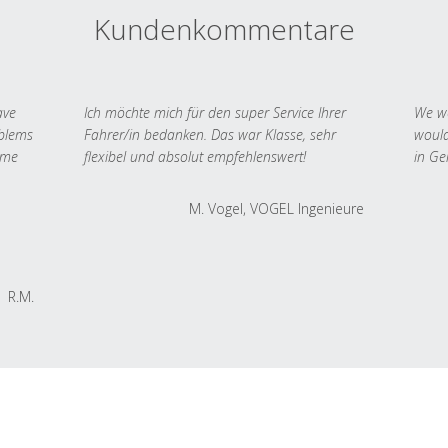
Kundenkommentare
ave
Ich möchte mich für den super Service Ihrer
We we
oblems
Fahrer/in bedanken. Das war Klasse, sehr
would
 me
flexibel und absolut empfehlenswert!
in Ge
M. Vogel, VOGEL Ingenieure
R.M.