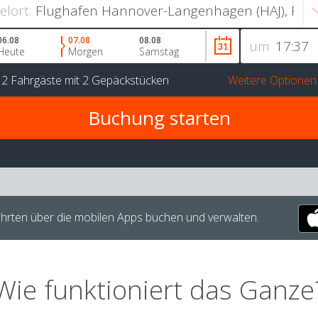
ielort:
06.08
07.08
08.08
um
Heute
Morgen
Samstag
r
2 Fahrgäste
mit
2 Gepäckstücken
Weitere Optionen
hrten über die mobilen Apps buchen und verwalten.
Wie funktioniert das Ganze