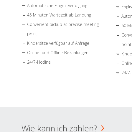
Automatische Flugmitverfolgung
Engli
45 Minuten Wartezeit ab Landung
Autom
Convenient pickup at precise meeting
60 Mi
point
Conve
Kindersitze verfügbar auf Anfrage
point
Online- und Offline-Bezahlungen
Kinde
24/7-Hotline
Onlin
24/7-
Wie kann ich zahlen?