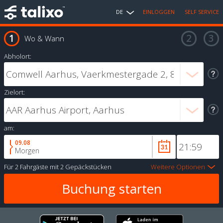
DE
EINLOGGEN
SELF SERVICE
Wo & Wann
Abholort:
Zielort:
am:
09.08
Morgen
Für
2 Fahrgäste
mit
2 Gepäckstücken
Weitere Optionen