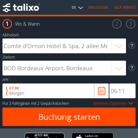
DE
EINLOGGEN
SELF SERVICE
Wo & Wann
Abholort:
Zielort:
am:
07.08
Morgen
Für
2 Fahrgäste
mit
2 Gepäckstücken
Weitere Optionen