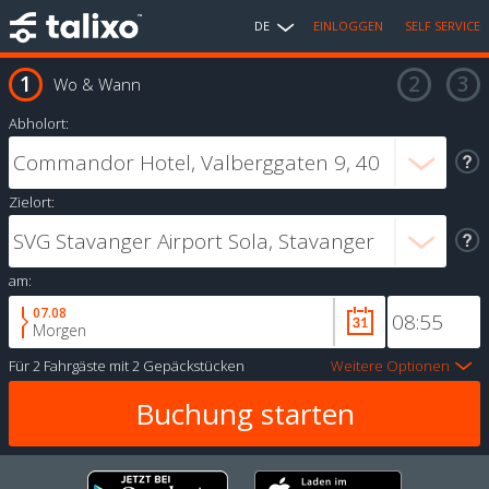
DE
EINLOGGEN
SELF SERVICE
Wo & Wann
Abholort:
Zielort:
am:
07.08
Morgen
Für
2 Fahrgäste
mit
2 Gepäckstücken
Weitere Optionen