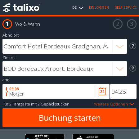
DE
EINLOGGEN
SELF SERVICE
Wo & Wann
Abholort:
Zielort:
am:
09.08
Morgen
Für
2 Fahrgäste
mit
2 Gepäckstücken
Weitere Optionen