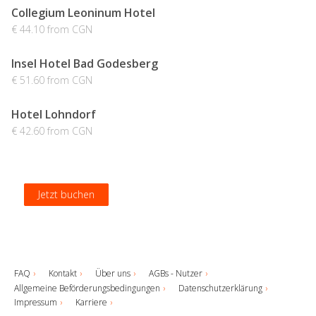
Collegium Leoninum Hotel
€ 44.10 from CGN
Insel Hotel Bad Godesberg
€ 51.60 from CGN
Hotel Lohndorf
€ 42.60 from CGN
Jetzt buchen
Jetzt buchen
Jetzt buchen
Jetzt buchen
FAQ
Kontakt
Über uns
AGBs - Nutzer
Allgemeine Beförderungsbedingungen
Datenschutzerklärung
Impressum
Karriere