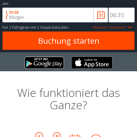
am:
09.08
Morgen
Für
2 Fahrgäste
mit
2 Gepäckstücken
Weitere Optionen
Wie funktioniert das
Ganze?