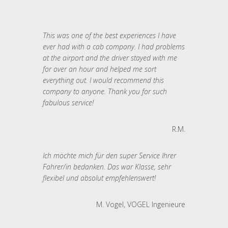
This was one of the best experiences I have
ever had with a cab company. I had problems
at the airport and the driver stayed with me
for over an hour and helped me sort
everything out. I would recommend this
company to anyone. Thank you for such
fabulous service!
R.M.
Ich möchte mich für den super Service Ihrer
Fahrer/in bedanken. Das war Klasse, sehr
flexibel und absolut empfehlenswert!
M. Vogel, VOGEL Ingenieure