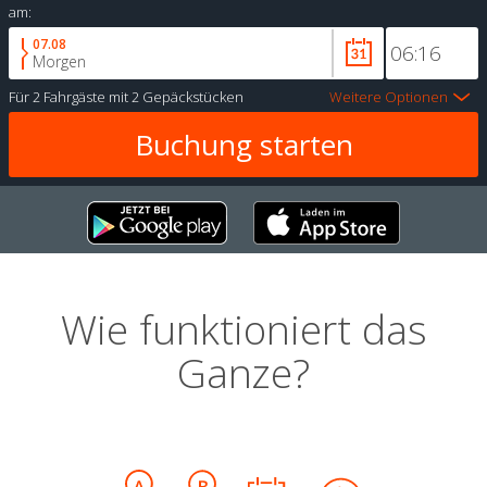
am:
07.08
Morgen
Für
2 Fahrgäste
mit
2 Gepäckstücken
Weitere Optionen
Wie funktioniert das
Ganze?