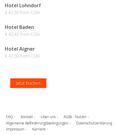
Hotel Lohndorf
€ 42.60 from CGN
Hotel Baden
€ 40.40 from CGN
Hotel Aigner
€ 42.00 from CGN
Jetzt buchen
Jetzt buchen
Jetzt buchen
Jetzt buchen
FAQ
Kontakt
Über uns
AGBs - Nutzer
Allgemeine Beförderungsbedingungen
Datenschutzerklärung
Impressum
Karriere