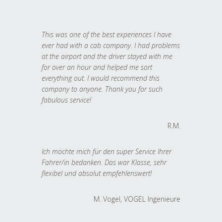
This was one of the best experiences I have
ever had with a cab company. I had problems
at the airport and the driver stayed with me
for over an hour and helped me sort
everything out. I would recommend this
company to anyone. Thank you for such
fabulous service!
R.M.
Ich möchte mich für den super Service Ihrer
Fahrer/in bedanken. Das war Klasse, sehr
flexibel und absolut empfehlenswert!
M. Vogel, VOGEL Ingenieure